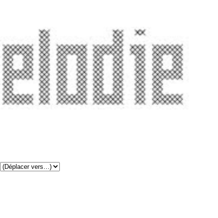
''
Pages
▼
Bend Sinister