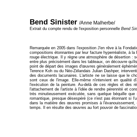
Bend Sinister
/Anne Malherbe/
Extrait du compte rendu de l'exposition personnelle
Bend Sin
Remarquée en 2005 dans l'exposition J'en rêve à la Fondation
compositions étonnantes par leur facture hyperréaliste, à l
rouge électrique. Il y règne une atmosphère de désertion : s
entre plus pré­cisément dans les tableaux, on découvre qu'il
point de départ des images d'œuvres généralement éphémères, a
Terence Koh ou du Néo-Zélandais Julian Dashper, interventi
des documents lacunaires. L'artiste ne se laisse que le cho
sont ceux de l'image. Elle-même n'intervient en qualité d
l'exécution de la peinture. Au-delà de ces règles et des ré­
l'attachement de l'artiste à l'idée de rendre pérennité et c
très minutieusement exécutée, sans quelque béquille que ce
romantique, presque désespéré (ce n'est pas étonnant si l'uni
dans la matière des œuvres promises à l'évanouissement, co
temps. Il en résulte des œuvres au fort pouvoir de fascinatio