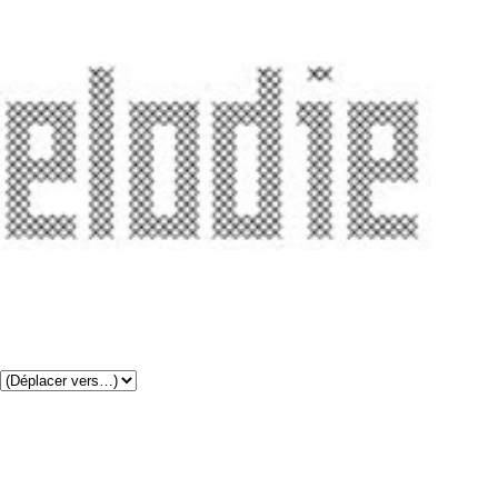
''
Pages
▼